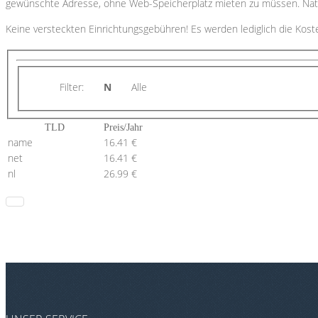
gewünschte Adresse, ohne Web-Speicherplatz mieten zu müssen. Natürl
Keine versteckten Einrichtungsgebühren!
Es werden lediglich die Kos
Filter:
N
Alle
TLD
Preis/Jahr
name
16.41 €
net
16.41 €
nl
26.99 €