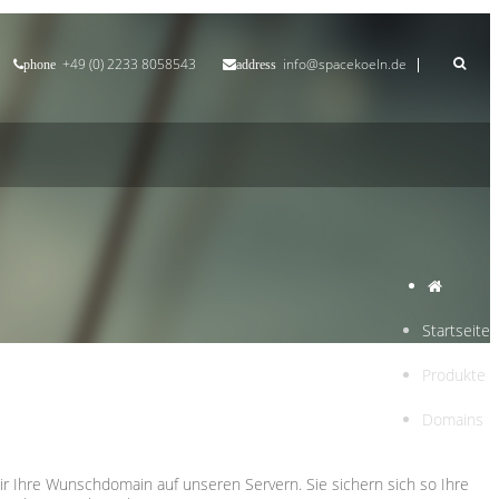
+49 (0) 2233 8058543
info@spacekoeln.de
phone
address
Startseite
Produkte
Domains
r Ihre Wunschdomain auf unseren Servern. Sie sichern sich so Ihre